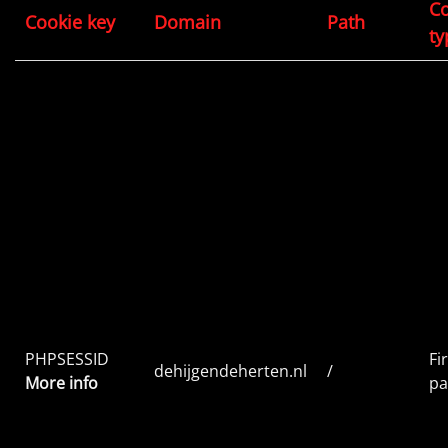
Co
Cookie key
Domain
Path
ty
PHPSESSID
Fir
dehijgendeherten.nl
/
More info
pa