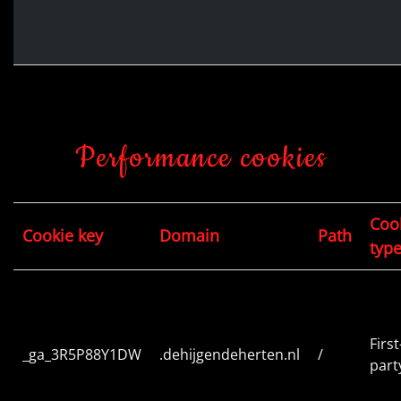
Performance cookies
Coo
Cookie key
Domain
Path
typ
First
_ga_3R5P88Y1DW
.dehijgendeherten.nl
/
part