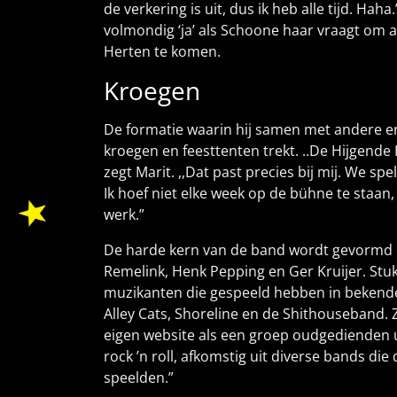
de verkering is uit, dus ik heb alle tijd. Ha
volmondig ‘ja’ als Schoone haar vraagt om a
Herten te komen.
Kroegen
De formatie waarin hij samen met andere e
kroegen en feesttenten trekt. ..De Hijgend
zegt Marit. ,,Dat past precies bij mij. We sp
Ik hoef niet elke week op de bühne te staan
werk.”
De harde kern van de band wordt gevormd 
Remelink, Henk Pepping en Ger Kruijer. Stu
muzikanten die gespeeld hebben in bekende
Alley Cats, Shoreline en de Shithouseband. 
eigen website als een groep oudgedienden u
rock ’n roll, afkomstig uit diverse bands die 
speelden.”