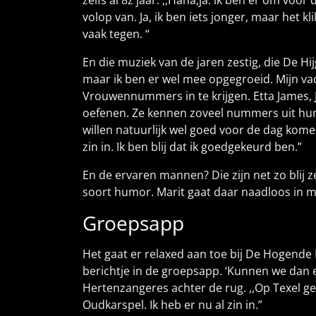
zelfs al 8z jaar. ,,Haha,ja: ik ben er om voo
volop van. Ja, ik ben iets jonger, maar het
vaak tegen. “
En die muziek van de jaren zestig, die De H
maar ik ben er wel mee opgegroeid. Mijn vad
Vrouwennummers in te krijgen. Etta James, J
oefenen. Ze kennen zoveel nummers uit hun
willen natuurlijk wel goed voor de dag kome
zin in. Ik ben blij dat ik goedgekeurd ben.”
En de ervaren mannen? Die zijn net zo blij 
soort humor. Marit gaat daar naadloos in me
Groepsapp
Het gaat er relaxed aan toe bij De Hogende 
berichtje in de groepsapp. ‘Kunnen we dan e
Hertenzangeres achter de rug. ,,Op Texel gel
Oudkarspel. Ik heb er nu al zin in.”