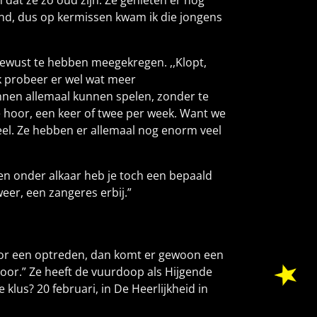
n dat ze zo oud zijn. Ze genieten er nog
land, dus op kermissen kwam ik die jongens
 bewust te hebben meegekregen. ,,Klopt,
Ik probeer er wel wat meer
mannen allemaal kunnen spelen, zonder te
 hoor, een keer of twee per week. Want we
eel. Ze hebben er allemaal nog enorm veel
nen onder alkaar heb je toch een bepaald
eer, een zangeres erbij.”
 voor een optreden, dan komt er gewoon een
door.” Ze heeft de vuurdoop als Hijgende
klus? 20 februari, in De Heerlijkheid in