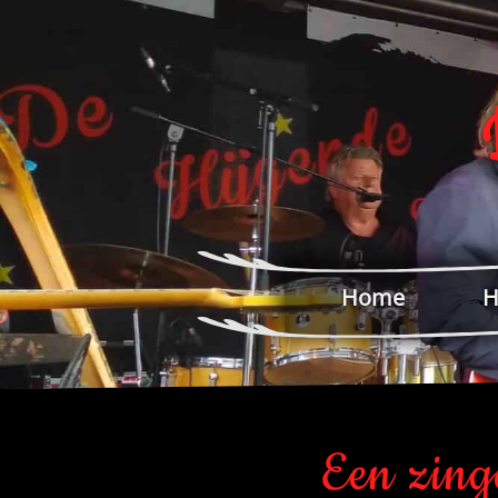
Home
H
Een zing