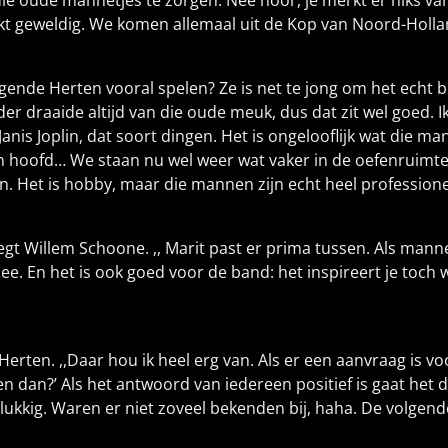
r die oude mannetjes te zorgen. Nee hoor, je merkt er niks va
 klikt geweldig. We komen allemaal uit de Kop van Noord-Hol
ijgende Herten vooral spelen? Ze is net te jong om het echt
er draaide altijd van die oude meuk, dus dat zit wel goed. 
anis Joplin, dat soort dingen. Het is ongelooflijk wat die 
 hoofd… We staan nu wel weer wat vaker in de oefenruimte
n. Het is hobby, maar die mannen zijn echt heel profession
zegt Willem Schoone. ,, Marit past er prima tussen. Als man
e. En het is ook goed voor de band: het inspireert je toch w
Herten. ,,Daar hou ik heel erg van. Als er een aanvraag is
n dan?’ Als het antwoord van iedereen positief is gaat het 
ukkig. Waren er niet zoveel bekenden bij, haha. De volgende 