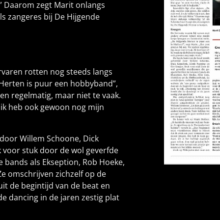
ha.” Daarom zegt Marit onlangs
ls zangeres bij De Hijgende
rvaren rotten nog steeds langs
e Herten is puur een hobbyband”,
elen regelmatig, maar niet te vaak.
, ik heb ook gewoon nog mijn
door Willem Schoone, Dick
k voor stuk door de wol geverfde
 bands als Ekseption, Rob Hoeke,
Ze omschrijven zichzelf op de
it de begintijd van de beat en
de dancing in de jaren zestig plat