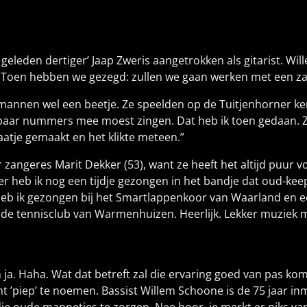
leden dertiger’ Jaap Zweris aangetrokken als gitarist. Wille
 Toen hebben we gezegd: zullen we gaan werken met een z
 mannen wel een beetje. Ze speelden op de Tuitjenhorner ker
 paar nummers mee moest zingen. Dat heb ik toen gedaan. Zo i
atje gemaakt en het klikte meteen.”
 zangeres Marit Dekker (53), want ze heeft het altijd puur
er heb ik nog een tijdje gezongen in het bandje dat oud-k
heb ik gezongen bij het Smartlappenkoor van Waarland en ee
j de tennisclub van Warmenhuizen. Heerlijk. Lekker muziek 
 ja. Haha. Wat dat betreft zal die ervaring goed van pas k
 ’piep’ te noemen. Bassist Willem Schoone is de 75 jaar inm