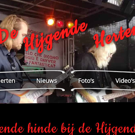
Hijgende
Herte
De
erten
Nieuws
Foto’s
Video’s
ende hinde bij de Hijgen